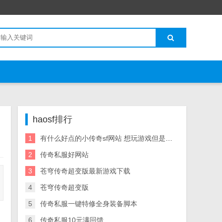
haosf排行
1
有什么好点的小传奇sf网站 想玩游戏但是人真多烦人 爱问知识人
2
传奇私服好网站
3
苍穹传奇超变版最新游戏下载
4
苍穹传奇超变版
5
传奇私服一键特修全身装备脚本
6
传奇私服10元满回馈