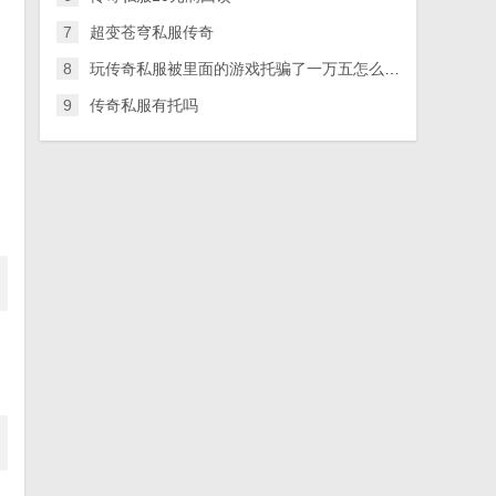
7
超变苍穹私服传奇
8
玩传奇私服被里面的游戏托骗了一万五怎么办？
9
传奇私服有托吗